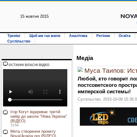
15 жовтня 2015
Тренінг
Щоб ми так жили
Аналітика
Регіони
Освіта
Суспільство
Медiа
ОСТАННI ВЛАСНI ВIДЕО
Муса Таипов: Ис
Любой, кто говорит ло
постсоветского простр
имперской системы!
Суспільство. 2015-10-09 15:35:
Ігор Когут відкриває третій
набір до школи "Нова Україна"
(ВІДЕО)
13:56
Мета створення проекту
NovaUkraina.org (ВІДЕО)