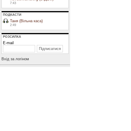
7:43
ПОДКАСТИ
Таня (Вільна каса)
2:49
РОЗСИЛКА
E-mail
Вхiд за логiном