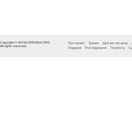
Copyright © NOVA UKRAINA.ORG
Про проект
Тренінг
Щоб ми так жили
All rights reserved.
Подорож
Розслідування
Творчість
Су