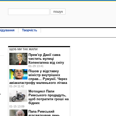
лідування
Творчість
ЩОБ МИ ТАК ЖИЛИ
Прем'єр Данії сама
чистить вулиці
Копенгагена від снігу
01-29 13:41
Пішов у відставку
міністр внутрішніх
справ… Румунії. Через
авіакатастрофу маленького літака
01-24 11:42
Мотоцикл Папи
,
Римського продадуть,
щоб потратити гроші на
бідних
01-15 13:09
Папа Римський
відсвяткував день