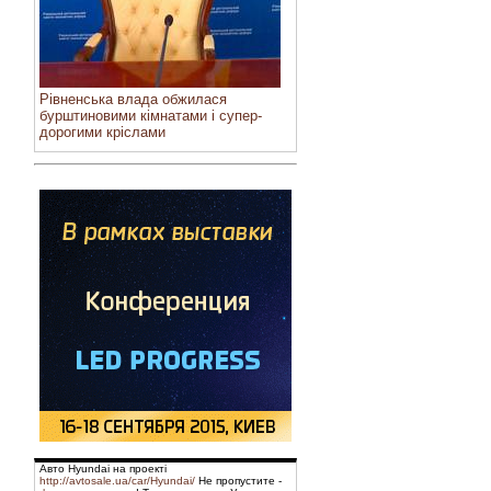
Рівненська влада обжилася
бурштиновими кімнатами і супер-
дорогими кріслами
Авто Hyundai на проекті
http://avtosale.ua/car/Hyundai/
Не пропустите -