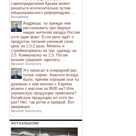
самоопределения Крыма может
решаться исключительно путем
общеукраинского референдума......
Володимир
Андрюша. ты прежде чем
рассказывать про бедных
нищих жителей запада России
учти один факт. Если речь идёт о
продуктах питания умножай свою
цену на 1,5-2 раза. Мебель и
стройматериалы на три, одежду на
2,5. Коммуналку на 1,5. Потом
возьми среднюю зарплату ...
Alexandr Sosnovsky
Угу написал в очередной раз
тупую херню. Аналоги всегда
были, причём хорошие или ты
думаешь к нам молоко с Европы
возили с маслом за 8500 км? Или
украинскую продукцию привозили?
Китайскую продукцию ел хотя бы
раз? Нет, так ротик и прикрой. Вот
американс...
Alexandr Sosnovsky
ФОТОАЛЬБОМИ