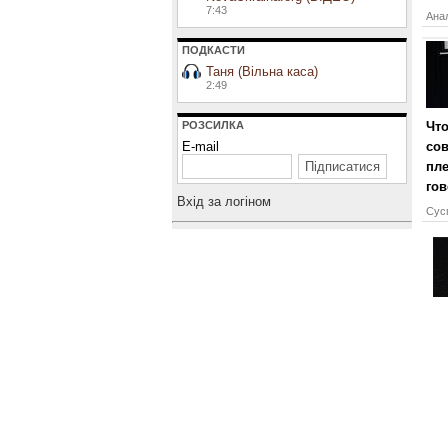
7:43
Анал
ПОДКАСТИ
Таня (Вільна каса)
2:49
РОЗСИЛКА
Что
E-mail
сов
пле
гов
Вхiд за логiном
Сусп