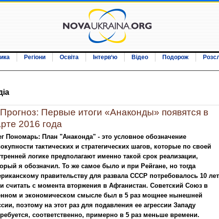
ика
Регіони
Освіта
Інтерв‘ю
Відео
Подорож
Розс
дiа
Прогноз: Первые итоги «Анаконды» появятся в
рте 2016 года
г Пономарь: План "Анаконда" - это условное обозначение
окупности тактических и стратегических шагов, которые по своей
тренней логике предполагают именно такой срок реализации,
орый я обозначил. То же самое было и при Рейгане, но тогда
риканскому правительству для развала СССР потребовалось 10 лет
и считать с момента вторжения в Афганистан. Советский Союз в
енном и экономическом смысле был в 5 раз мощнее нынешней
сии, поэтому на этот раз для подавления ее агрессии Западу
ребуется, соответственно, примерно в 5 раз меньше времени.