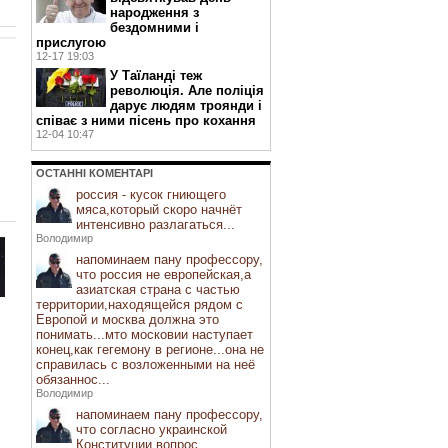
народження з
бездомними і
прислугою
12-17 19:03
У Таїланді теж
революція. Але поліція
дарує людям троянди і
співає з ними пісень про кохання
12-04 10:47
ОСТАННI КОМЕНТАРI
россия - кусок гниющего
мяса,который скоро начнёт
интенсивно разлагаться...
Володимир
напоминаем пану профессору,
что россия не европейская,а
азиатская страна с частью
территории,находящейся рядом с
Европой и москва должна это
понимать...мто московии наступает
конец,как гегемону в регионе...она не
справилась с возложенными на неё
обязаннос...
Володимир
напоминаем пану профессору,
что согласно украинской
Конституции вопрос