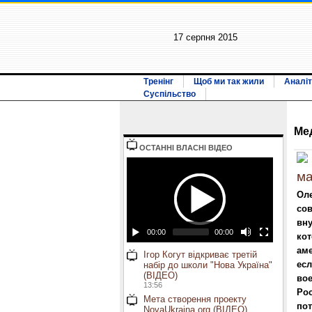
17 серпня 2015
Тренінг
Щоб ми так жили
Аналіт
Суспільство
Ме
ОСТАННI ВЛАСНI ВIДЕО
ма
Оле
сов
вну
00:00
00:00
кот
аме
Ігор Когут відкриває третій
есл
набір до школи "Нова Україна"
(ВІДЕО)
во
13:56
Рос
Мета створення проекту
пот
NovaUkraina.org (ВІДЕО)