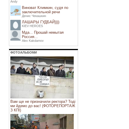
Andy
Виноват Климкин, судя по
заключительной речи
Денис Чекашкин
ЛАШАРЫ ГУДБАЙ))))
KIEV HEROES
Мда... Прошай немытая
Россия...
Alex Kakdamov
ФОТОАЛЬБОМИ
Вам ще не призначили ректора? Тоді
ми йдемо до вас! (ФОТОРЕПОРТАЖ
З КПІ)