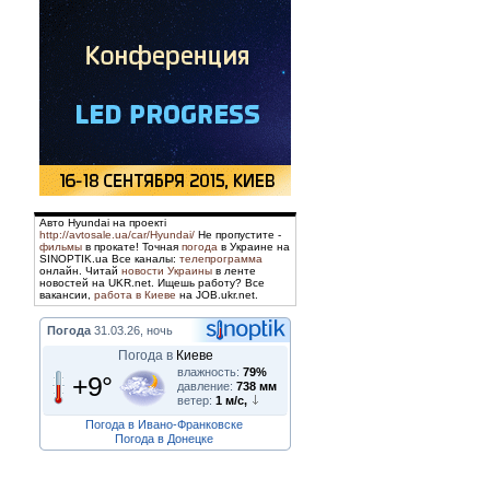
Авто Hyundai на проекті
http://avtosale.ua/car/Hyundai/
Не пропустите -
фильмы
в прокате! Точная
погода
в Украине на
SINOPTIK.ua Все каналы:
телепрограмма
онлайн. Читай
новости Украины
в ленте
новостей на UKR.net. Ищешь работу? Все
вакансии,
работа в Киеве
на JOB.ukr.net.
Погода
31.03.26, ночь
Погода в
Киеве
влажность:
79%
+9°
давление:
738 мм
ветер:
1 м/с,
Погода в Ивано-Франковске
Погода в Донецке