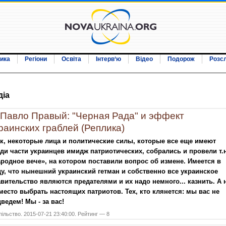
ика
Регіони
Освіта
Інтерв‘ю
Відео
Подорож
Розс
дiа
Павло Правый: "Черная Рада" и эффект
раинских граблей (Реплика)
к, некоторые лица и политические силы, которые все еще имеют
ди части украинцев имидж патриотических, собрались и провели т.н
родное вече», на котором поставили вопрос об измене. Имеется в
у, что нынешний украинский гетман и собственно все украинское
вительство являются предателями и их надо немного... казнить. А 
место выбрать настоящих патриотов. Тех, кто клянется: мы вас не
ведем! Мы - за вас!
ільство. 2015-07-21 23:40:00. Рейтинг — 8