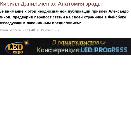
Кирилл Данильченко: Анатомия зрады
е внимание к этой неоднозначной публикации привлек Александр
иков, предварив перепост статьи на своей страничке в Фейсбуке
жеследующим лаконичным предисловием:
ітика. 2015-07-21 14:48:00. Рейтинг — 7