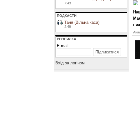
7:43
Наш
ПОДКАСТИ
Мал
Таня (Вільна каса)
ни
2:49
Анал
РОЗСИЛКА
E-mail
Вхiд за логiном