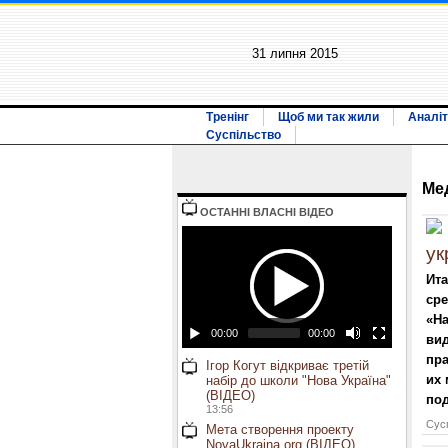
31 липня 2015
Тренінг
Щоб ми так жили
Аналіт
Суспільство
Ме
ОСТАННI ВЛАСНI ВIДЕО
ук
Ита
сре
«На
00:00
00:00
вид
пра
Ігор Когут відкриває третій
их 
набір до школи "Нова Україна"
(ВІДЕО)
под
13:56
Сусп
Мета створення проекту
NovaUkraina.org (ВІДЕО)