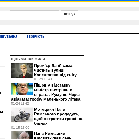
лідування
Творчість
ЩОБ МИ ТАК ЖИЛИ
Прем'єр Данії сама
чистить вулиці
Копенгагена від снігу
01-29 13:41
Пішов у відставку
міністр внутрішніх
.
справ… Румунії. Через
авіакатастрофу маленького літака
01-24 11:42
Мотоцикл Папи
на
Римського продадуть,
щоб потратити гроші на
бідних
01-15 13:09
Папа Римський
відсвяткував день