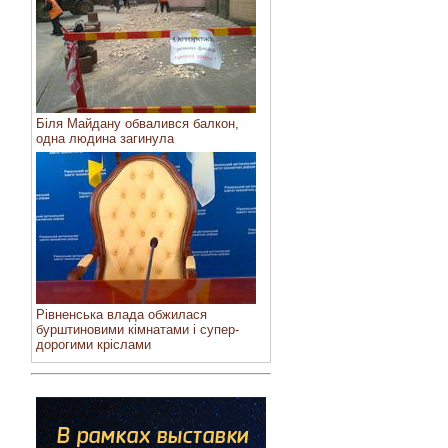
Біля Майдану обвалився балкон,
одна людина загинула
Рівненська влада обжилася
бурштиновими кімнатами і супер-
дорогими кріслами