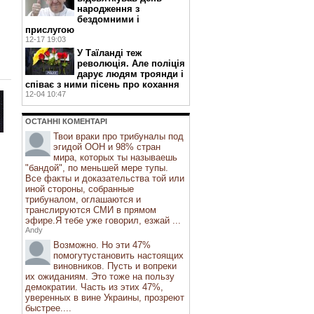
народження з
бездомними і
прислугою
12-17 19:03
У Таїланді теж
революція. Але поліція
дарує людям троянди і
співає з ними пісень про кохання
12-04 10:47
ОСТАННI КОМЕНТАРI
Твои враки про трибуналы под
эгидой ООН и 98% стран
мира, которых ты называешь
"бандой", по меньшей мере тупы.
Все факты и доказательства той или
иной стороны, собранные
трибуналом, оглашаются и
транслируются СМИ в прямом
эфире.Я тебе уже говорил, езжай ...
Andy
Возможно. Но эти 47%
помогутустановить настоящих
виновников. Пусть и вопреки
их ожиданиям. Это тоже на пользу
демократии. Часть из этих 47%,
уверенных в вине Украины, прозреют
быстрее....