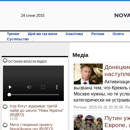
24 січня 2015
Тренінг
Щоб ми так жили
Аналітика
Регіони
Освіта
Суспільство
Медiа
ОСТАННI ВЛАСНI ВIДЕО
Донецкие
наступле
Активизаци
вызвана тем, что Кремль
Москве нужны, но те усло
категорически не устраив
Ігор Когут відкриває третій
Регіони. 2015-01-16 20:35:00. Р
набір до школи "Нова Україна"
(ВІДЕО)
Путин уж
13:56
Европе,
Мета створення проекту
NovaUkraina.org (ВІДЕО)