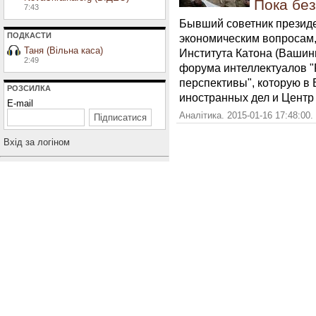
Пока бе
7:43
Бывший советник презид
ПОДКАСТИ
экономическим вопросам,
Таня (Вільна каса)
Института Катона (Вашинг
2:49
форума интеллектуалов "
перспективы", которую в
РОЗСИЛКА
иностранных дел и Центр
E-mail
Аналітика. 2015-01-16 17:48:00.
Вхiд за логiном