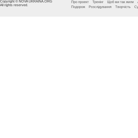
Copyright © NOVA UKRAINA.ORG
Про проект
Тренінг
Щоб ми так жили
All rights reserved.
Подорож
Розслідування
Творчість
Су