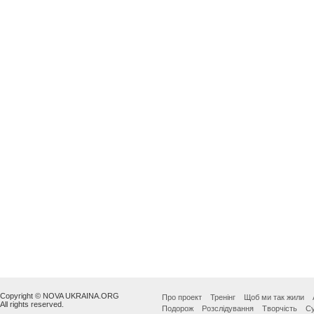
Copyright © NOVA UKRAINA.ORG
Про проект
Тренінг
Щоб ми так жили
All rights reserved.
Подорож
Розслідування
Творчість
Су