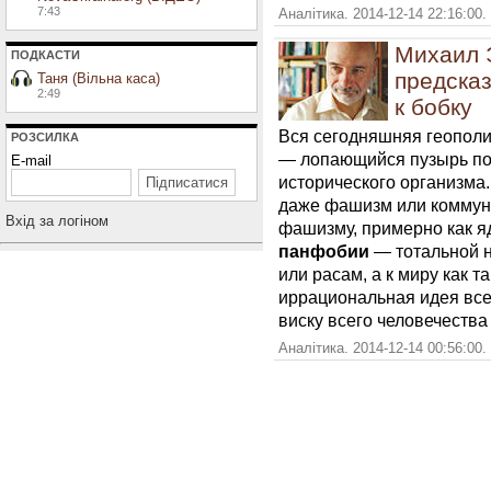
7:43
Аналітика. 2014-12-14 22:16:00.
Михаил 
ПОДКАСТИ
предсказ
Таня (Вільна каса)
2:49
к бобку
Вся сегодняшняя геополи
РОЗСИЛКА
— лопающийся пузырь по
E-mail
исторического организма
даже фашизм или коммуни
Вхiд за логiном
фашизму, примерно как яд
панфобии
— тотальной н
или расам, а к миру как т
иррациональная идея все
виску всего человечества
Аналітика. 2014-12-14 00:56:00.