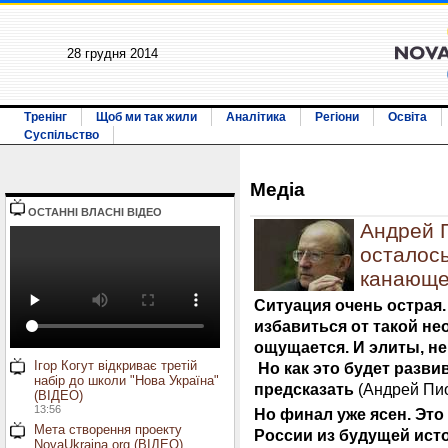
28 грудня 2014
Тренінг
Щоб ми так жили
Аналітика
Регіони
Освіта
Суспільство
Медiа
ОСТАННI ВЛАСНI ВIДЕО
Андрей 
осталось
канающе
Ситуация очень острая
избавиться от такой не
ощущается. И элиты, н
Ігор Когут відкриває третій
Но как это будет разви
набір до школи "Нова Україна"
предсказать
(Андрей Пио
(ВІДЕО)
13:56
Но финал уже ясен. Это
Мета створення проекту
России из будущей ист
NovaUkraina.org (ВІДЕО)