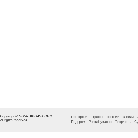
Copyright © NOVA UKRAINA.ORG
Про проект
Тренінг
Щоб ми так жили
All rights reserved.
Подорож
Розслідування
Творчість
Су