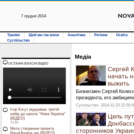
7 грудня 2014
Тренінг
Щоб ми так жили
Аналітика
Регіони
Освіта
Суспільство
Медiа
ОСТАННI ВЛАСНI ВIДЕО
Сергей 
начать 
выжить
Бизнесмен Сергей Колесн
президента, его амбициях
Суспільство. 2014-11-23 22:50:
Ігор Когут відкриває третій
набір до школи "Нова Україна"
Цель пут
(ВІДЕО)
Донбассе
13:56
Мета створення проекту
сторонников Украи
NovaUkraina.org (ВІДЕО)