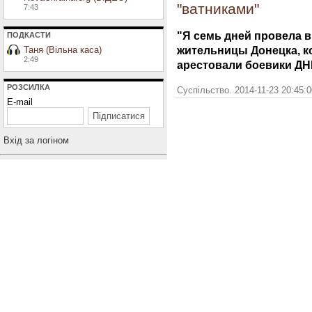
"ватниками"
7:43
"Я семь дней провела в
ПОДКАСТИ
жительницы Донецка, к
Таня (Вільна каса)
2:49
арестовали боевики ДН
РОЗСИЛКА
Суспільство. 2014-11-23 20:45:
E-mail
Вхiд за логiном