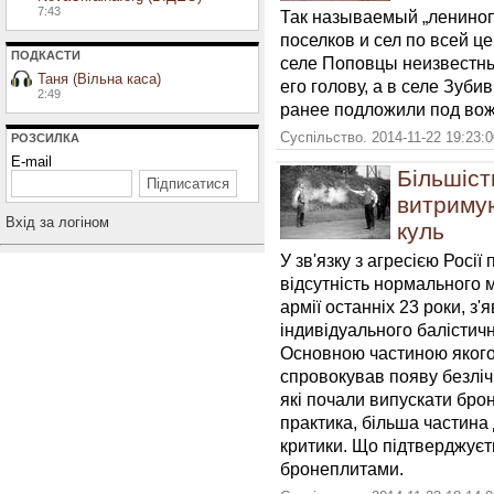
7:43
Так называемый „лениноп
поселков и сел по всей ц
ПОДКАСТИ
селе Поповцы неизвестны
Таня (Вільна каса)
его голову, а в селе Зуби
2:49
ранее подложили под вожд
Суспільство. 2014-11-22 19:23:
РОЗСИЛКА
E-mail
Більшіст
витримую
Вхiд за логiном
куль
У зв'язку з агресією Росі
відсутність нормального 
армії останніх 23 роки, з
індивідуального балістичн
Основною частиною якого
спровокував появу безліч
які почали випускати бро
практика, більша частина
критики. Що підтверджуєт
бронеплитами.