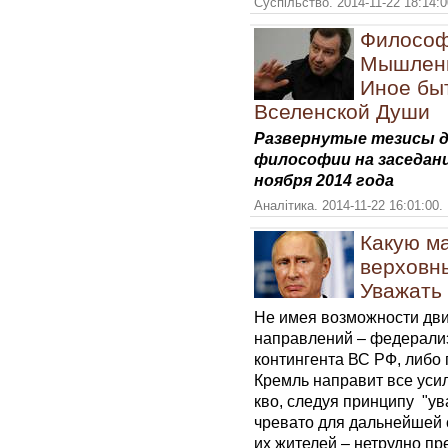
Суспільство. 2014-11-22 18:14:
Философ
Мышлени
Иное быт
Вселенской Души
Развернутые тезисы д
философии на заседании
ноября 2014 года
Аналітика. 2014-11-22 16:01:00.
Какую м
верховн
Уважать 
Не имея возможности дви
направлений – федерализ
контингента ВС РФ, либо
Кремль направит все усил
кво, следуя принципу "ув
чревато для дальнейшей 
их жителей – нетрудно пр