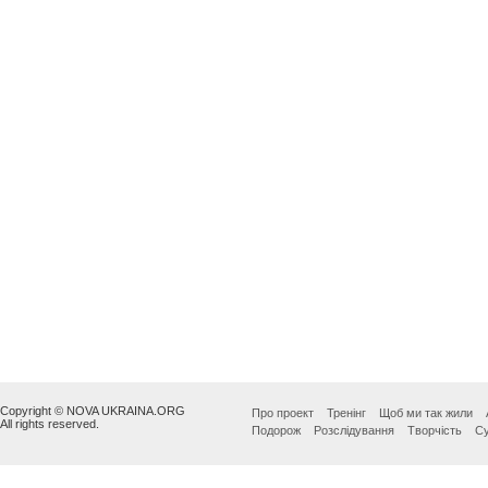
Copyright © NOVA UKRAINA.ORG
Про проект
Тренінг
Щоб ми так жили
All rights reserved.
Подорож
Розслідування
Творчість
Су