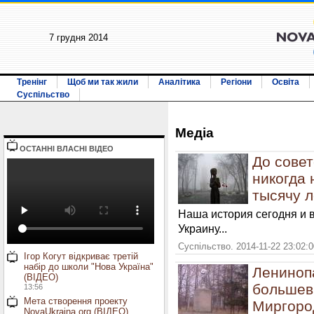
7 грудня 2014
Тренінг
Щоб ми так жили
Аналітика
Регіони
Освіта
Суспільство
Медiа
ОСТАННI ВЛАСНI ВIДЕО
До совет
никогда 
тысячу л
Наша история сегодня и 
Украину...
Суспільство. 2014-11-22 23:02:
Ігор Когут відкриває третій
набір до школи "Нова Україна"
Лениноп
(ВІДЕО)
большев
13:56
Мета створення проекту
Миргор
NovaUkraina.org (ВІДЕО)