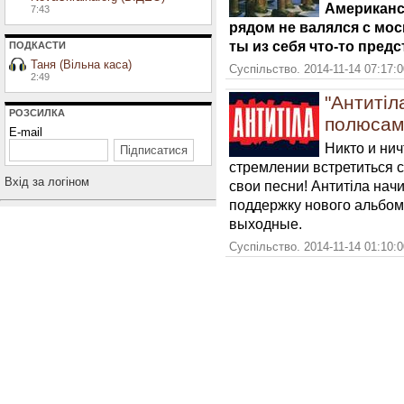
Американс
7:43
рядом не валялся с мос
ты из себя что-то пред
ПОДКАСТИ
Таня (Вільна каса)
Суспільство. 2014-11-14 07:17:
2:49
"Антитіл
РОЗСИЛКА
полюсам
E-mail
Никто и нич
стремлении встретиться 
Вхiд за логiном
свои песни! Антитіла на
поддержку нового альбом
выходные.
Суспільство. 2014-11-14 01:10: