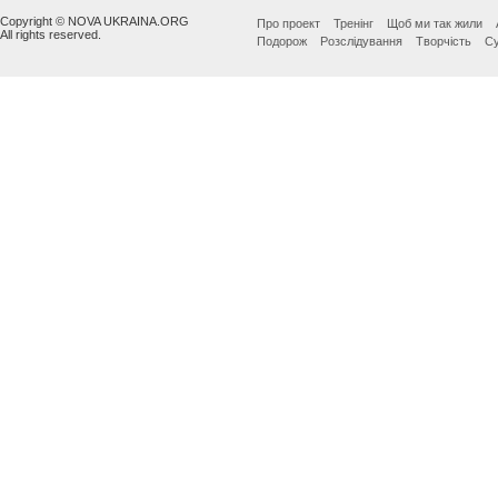
Copyright © NOVA UKRAINA.ORG
Про проект
Тренінг
Щоб ми так жили
All rights reserved.
Подорож
Розслідування
Творчість
Су