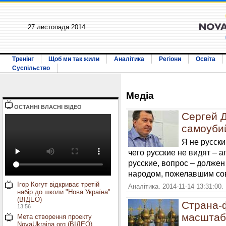
27 листопада 2014
Тренінг
Щоб ми так жили
Аналітика
Регіони
Освіта
Суспільство
Медiа
ОСТАННI ВЛАСНI ВIДЕО
Сергей 
самоубий
Я не русски
чего русские не видят – 
русские, вопрос – должен
народом, пожелавшим со
Ігор Когут відкриває третій
Аналітика. 2014-11-14 13:31:00.
набір до школи "Нова Україна"
(ВІДЕО)
Страна-ф
13:56
масштаб
Мета створення проекту
NovaUkraina.org (ВІДЕО)