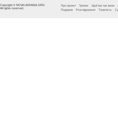
Copyright © NOVA UKRAINA.ORG
Про проект
Тренінг
Щоб ми так жили
All rights reserved.
Подорож
Розслідування
Творчість
Су