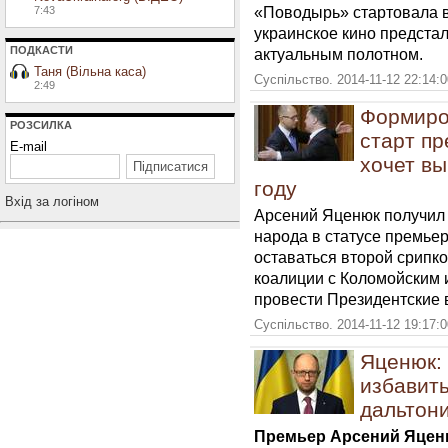
«Поводырь» стартовала в
7:43
украинское кино предста
ПОДКАСТИ
актуальным полотном.
Таня (Вільна каса)
Суспільство. 2014-11-12 22:14:
2:49
Формиро
РОЗСИЛКА
старт пр
E-mail
хочет в
году
Вхiд за логiном
Арсений Яценюк получил 
народа в статусе премьер
оставаться второй срипко
коалиции с Коломойским
провести Президентские 
Суспільство. 2014-11-12 19:17:
Яценюк:
избавить
дальтон
Премьер Арсений Яценю