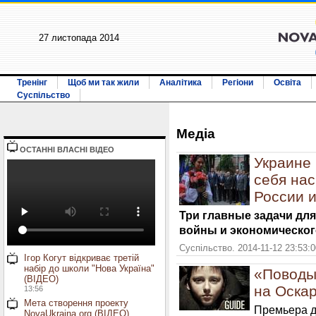
27 листопада 2014
Тренінг
Щоб ми так жили
Аналітика
Регіони
Освіта
Суспільство
Медiа
ОСТАННI ВЛАСНI ВIДЕО
Украине
себя нас
России 
Три главные задачи для
войны и экономическог
Суспільство. 2014-11-12 23:53:
Ігор Когут відкриває третій
набір до школи "Нова Україна"
«Поводы
(ВІДЕО)
на Оскар
13:56
Мета створення проекту
Премьера д
NovaUkraina.org (ВІДЕО)