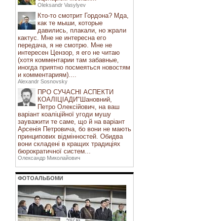
Oleksandr Vasylyev
Кто-то смотрит Гордона? Мда,
как те мыши, которые
давились, плакали, но жрали
кактус. Мне не интересна его
передача, я не смотрю. Мне не
интересен Цензор, я его не читаю
(хотя комментарии там забавные,
иногда приятно посмеяться новостям
и комментариям)....
Alexandr Sosnovsky
ПРО СУЧАСНІ АСПЕКТИ
КОАЛІЦІАДИ"Шановний,
Петро Олексійович, на ваш
варіант коаліційної угоди мушу
зауважити те саме, що й на варіант
Арсенія Петровича, бо вони не мають
принципових відмінностей. Обидва
вони складені в кращих традиціях
бюрократичної систем...
Олександр Миколайович
ФОТОАЛЬБОМИ