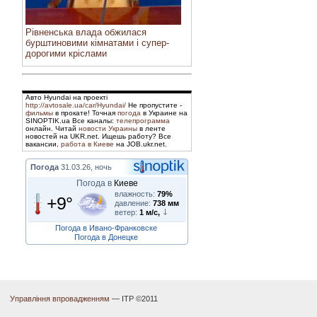
Рівненська влада обжилася
бурштиновими кімнатами і супер-
дорогими кріслами
Авто Hyundai на проекті
http://avtosale.ua/car/Hyundai/
Не пропустите -
фильмы
в прокате! Точная
погода
в Украине на
SINOPTIK.ua Все каналы:
телепрограмма
онлайн. Читай
новости Украины
в ленте
новостей на UKR.net. Ищешь работу? Все
вакансии,
работа в Киеве
на JOB.ukr.net.
Погода
31.03.26, ночь
Погода в
Киеве
влажность:
79%
+9°
давление:
738 мм
ветер:
1 м/с,
Погода в Ивано-Франковске
Погода в Донецке
Управління впровадженням
— ІТР ©2011