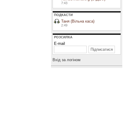
7:43
ПОДКАСТИ
Таня (Вільна каса)
2:49
РОЗСИЛКА
E-mail
Вхiд за логiном