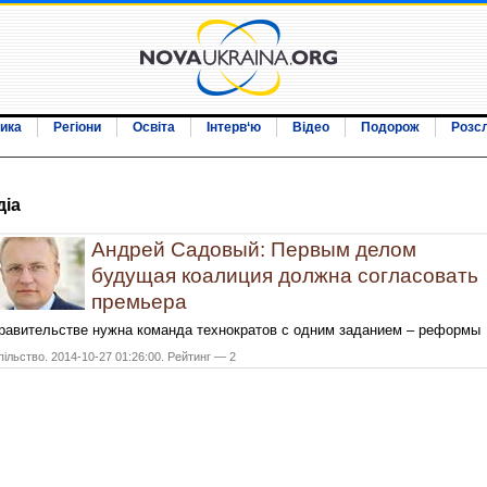
ика
Регіони
Освіта
Інтерв‘ю
Відео
Подорож
Розс
дiа
Андрей Садовый: Первым делом
будущая коалиция должна согласовать
премьера
равительстве нужна команда технократов с одним заданием – реформы
ільство. 2014-10-27 01:26:00. Рейтинг — 2