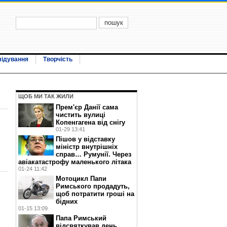
лідування
Творчість
ЩОБ МИ ТАК ЖИЛИ
Прем'єр Данії сама
чистить вулиці
Копенгагена від снігу
01-29 13:41
Пішов у відставку
міністр внутрішніх
справ… Румунії. Через
авіакатастрофу маленького літака
01-24 11:42
Мотоцикл Папи
Римського продадуть,
щоб потратити гроші на
бідних
01-15 13:09
Папа Римський
відсвяткував день