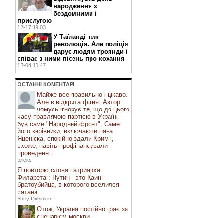
народження з
бездомними і
прислугою
12-17 19:03
У Таїланді теж
революція. Але поліція
дарує людям троянди і
співає з ними пісень про кохання
12-04 10:47
ОСТАННI КОМЕНТАРI
Майже все правильно і цікаво.
Але є відкрита фігня. Автор
чомусь ігнорує те, що до цього
часу правлячою партією в Україні
був саме "Народний фронт". Саме
його керівники, включаючи пана
Яценюка, спокійно здали Крим і,
схоже, навіть профінансували
проведенн...
олекс
Я повторю слова патриарха
Филарета : Путин - это Каин-
братоубийца, в которого вселился
сатана...
Yuriy Dubinkin
Отож, Україна постійно грає за
сценарієм москви...