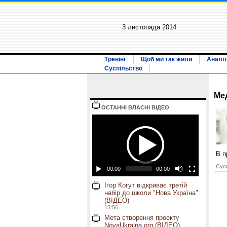
3 листопада 2014
Тренінг
Щоб ми так жили
Аналіт
Суспільство
Ме
ОСТАННI ВЛАСНI ВIДЕО
В п
Сусп
00:00
00:00
Ігор Когут відкриває третій
набір до школи "Нова Україна"
(ВІДЕО)
13:56
Мета створення проекту
NovaUkraina.org (ВІДЕО)