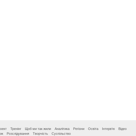
оект
Тренінг
Щоб ми так жили
Аналітика
Регіони
Освіта
Інтерв‘ю
Відео
ож
Розслідування
Творчість
Суспільство