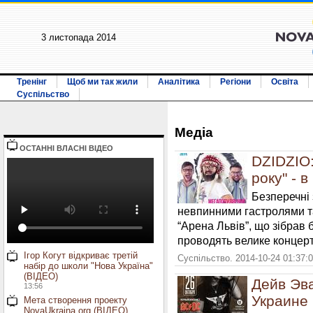
3 листопада 2014
Тренінг
Щоб ми так жили
Аналітика
Регіони
Освіта
Суспільство
Медiа
ОСТАННI ВЛАСНI ВIДЕО
DZIDZIO:
року" - в
Безперечні 
невпинними гастролями т
“Арена Львів”, що зібрав 
проводять велике концерт
Ігор Когут відкриває третій
Суспільство. 2014-10-24 01:37:
набір до школи "Нова Україна"
(ВІДЕО)
Дейв Эва
13:56
Украине
Мета створення проекту
NovaUkraina.org (ВІДЕО)