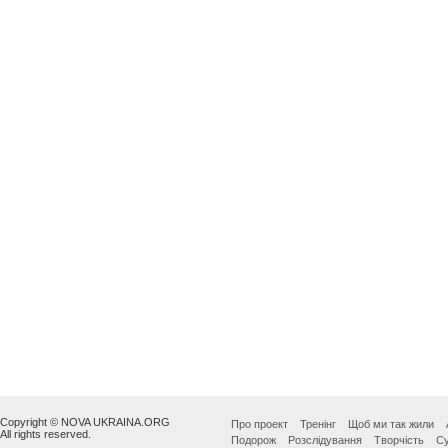
Copyright © NOVA UKRAINA.ORG
Про проект
Тренінг
Щоб ми так жили
All rights reserved.
Подорож
Розслідування
Творчість
Су