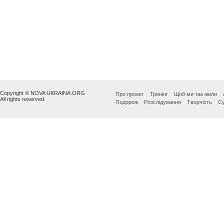
Copyright © NOVA UKRAINA.ORG
Про проект
Тренінг
Щоб ми так жили
All rights reserved.
Подорож
Розслідування
Творчість
Су