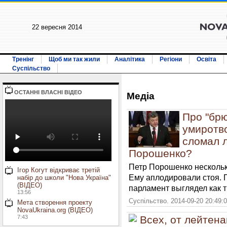
22 вересня 2014
Тренінг
Щоб ми так жили
Аналітика
Регіони
Освіта
Суспільство
ОСТАННI ВЛАСНI ВIДЕО
Медiа
Про "брю
умиротво
сломал л
Порошенко?
Петр Порошенко нескольк
Ігор Когут відкриває третій
Ему аплодировали стоя. 
набір до школи "Нова Україна"
(ВІДЕО)
парламент выглядел как 
13:56
Суспільство. 2014-09-20 20:49:
Мета створення проекту
NovaUkraina.org (ВІДЕО)
7:43
Всех, от лейтена