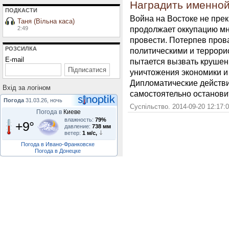
Наградить именной
ПОДКАСТИ
Война на Востоке не пре
Таня (Вільна каса)
продолжает оккупацию мн
2:49
провести. Потерпев пров
РОЗСИЛКА
политическими и террори
E-mail
пытается вызвать крушен
уничтожения экономики и
Дипломатические действи
Вхiд за логiном
самостоятельно останови
Погода
31.03.26, ночь
Суспільство. 2014-09-20 12:17:
Погода в
Киеве
влажность:
79%
+9°
давление:
738 мм
ветер:
1 м/с,
Погода в Ивано-Франковске
Погода в Донецке