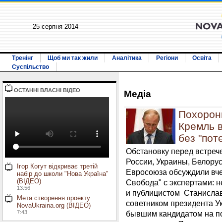
25 серпня 2014
Тренінг
Щоб ми так жили
Аналітика
Регіони
Освіта
Суспільство
ОСТАННI ВЛАСНI ВIДЕО
Медiа
Похорон
Кремль в
без "пот
Обстановку перед встрече
России, Украины, Белорус
Ігор Когут відкриває третій
Евросоюза обсуждили вче
набір до школи "Нова Україна"
(ВІДЕО)
Свобода" с экспертами:
13:56
и публицистом Станисла
Мета створення проекту
советником президента 
NovaUkraina.org (ВІДЕО)
7:43
бывшим кандидатом на по