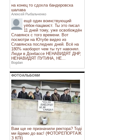
на конец то сдохла бандеровска
шалава
Алексей Рыбальченко
ещё один воинствующий
уёбок-пацакист. Ты это писал
11 дней тому, уже освобождён
Славянск с того времени. Вот
посмотри на Ютубе видео из
Славянска последних дней. Всё на
180% наоборот чем ты тут навонял.
Люди в Донбассе НЕНАВИДЯТ ДНР,
НЕНАВИДЯТ ПУТИНА, НЕ...
Bogdan
ФОТОАЛЬБОМИ
Вам ще не призначили ректора? Тоді
ми йдемо до вас! (ФОТОРЕПОРТАЖ
З КПІ)