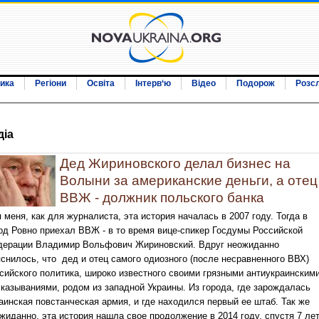
ика
Регіони
Освіта
Інтерв‘ю
Відео
Подорож
Розс
дiа
Дед Жириновского делал бизнес на
Волыни за американские деньги, а отец
ВВЖ - должник польского банка
 меня, как для журналиста, эта история началась в 2007 году. Тогда в
од Ровно приехал ВВЖ - в то время вице-спикер Госдумы Российской
ерации Владимир Вольфович Жириновский. Вдруг неожиданно
снилось, что дед и отец самого одиозного (после несравненного ВВХ)
сийского политика, широко известного своими грязными антиукраинским
казываниями, родом из западной Украины. Из города, где зарождалась
аинская повстанческая армия, и где находился первый ее штаб. Так же
жиданно, эта история нашла свое продолжение в 2014 году, спустя 7 ле