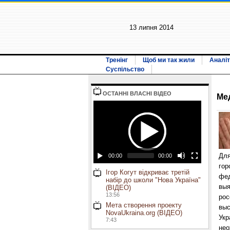
13 липня 2014
Тренінг
Щоб ми так жили
Аналіт
Суспільство
ОСТАННI ВЛАСНI ВIДЕО
Ме
Для
00:00
00:00
гор
Ігор Когут відкриває третій
фед
набір до школи "Нова Україна"
выя
(ВІДЕО)
13:56
рос
Мета створення проекту
выс
NovaUkraina.org (ВІДЕО)
Укр
7:43
нео