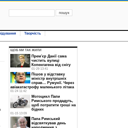
лідування
Творчість
ЩОБ МИ ТАК ЖИЛИ
Прем'єр Данії сама
чистить вулиці
Копенгагена від снігу
01-29 13:41
Пішов у відставку
міністр внутрішніх
справ… Румунії. Через
авіакатастрофу маленького літака
01-24 11:42
Мотоцикл Папи
Римського продадуть,
щоб потратити гроші на
бідних
и
01-15 13:09
Папа Римський
відсвяткував день
т
народження з