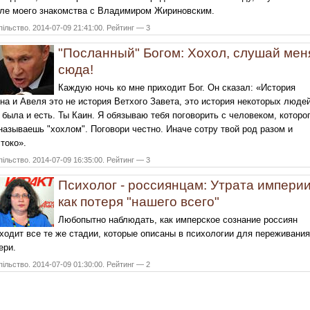
ле моего знакомства с Владимиром Жириновским.
ільство. 2014-07-09 21:41:00. Рейтинг — 3
"Посланный" Богом: Хохол, слушай мен
сюда!
Каждую ночь ко мне приходит Бог. Он сказал: «История
на и Авеля это не история Ветхого Завета, это история некоторых людей
 была и есть. Ты Каин. Я обязываю тебя поговорить с человеком, которо
называешь "хохлом". Поговори честно. Иначе сотру твой род разом и
токо».
ільство. 2014-07-09 16:35:00. Рейтинг — 3
Психолог - россиянцам: Утрата импери
как потеря "нашего всего"
Любопытно наблюдать, как имперское сознание россиян
ходит все те же стадии, которые описаны в психологии для переживания
ери.
ільство. 2014-07-09 01:30:00. Рейтинг — 2