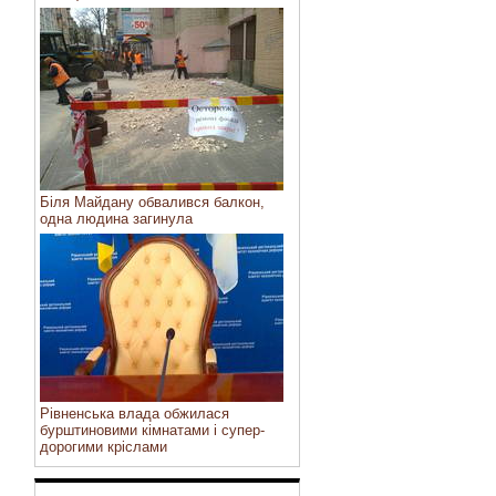
Біля Майдану обвалився балкон,
одна людина загинула
Рівненська влада обжилася
бурштиновими кімнатами і супер-
дорогими кріслами