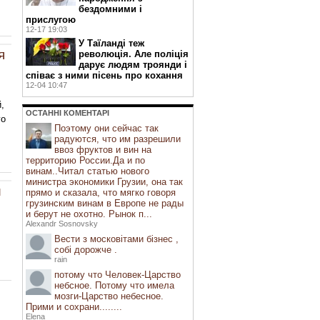
бездомними і
прислугою
12-17 19:03
У Таїланді теж
я
революція. Але поліція
дарує людям троянди і
співає з ними пісень про кохання
12-04 10:47
,
ОСТАННI КОМЕНТАРI
го
Поэтому они сейчас так
радуются, что им разрешили
ввоз фруктов и вин на
территорию России.Да и по
винам..Читал статью нового
министра экономики Грузии, она так
и
прямо и сказала, что мягко говоря
грузинским винам в Европе не рады
и берут не охотно. Рынок п...
Alexandr Sosnovsky
Вести з московітами бізнес ,
собі дорожче .
rain
потому что Человек-Царство
небсное. Потому что имела
мозги-Царство небесное.
Прими и сохрани........
Elena