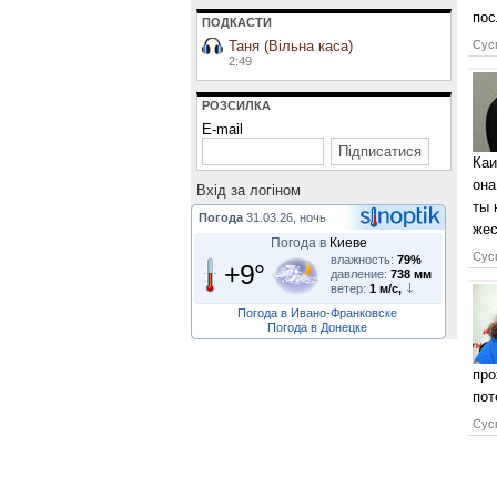
пос
ПОДКАСТИ
Таня (Вільна каса)
Сусп
2:49
РОЗСИЛКА
E-mail
Каи
она
Вхiд за логiном
ты 
Погода
31.03.26, ночь
жес
Погода в
Киеве
Сусп
влажность:
79%
+9°
давление:
738 мм
ветер:
1 м/с,
Погода в Ивано-Франковске
Погода в Донецке
про
пот
Сусп