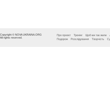
Copyright © NOVA UKRAINA.ORG
Про проект
Тренінг
Щоб ми так жили
All rights reserved.
Подорож
Розслідування
Творчість
Су