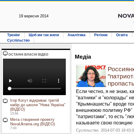
19 вересня 2014
Тренінг
Щоб ми так жили
Аналітика
Регіони
Освіта
Суспільство
ОСТАННI ВЛАСНI ВIДЕО
Медiа
Россиян
"патрио
пропаст
Если честно, я не знаю, к
"ватники" и "колорады" н
Ігор Когут відкриває третій
"Крымнашисты" вроде то
набір до школи "Нова Україна"
(ВІДЕО)
внешнююю политику РФ" 
13:56
"патриотами", то есть "л
Мета створення проекту
называете свою позицию 
NovaUkraina.org (ВІДЕО)
7:43
Суспільство. 2014-07-03 19:43: