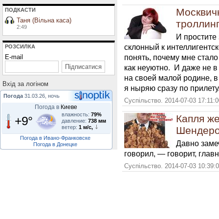
Москвичк
ПОДКАСТИ
Таня (Вільна каса)
троллинг
2:49
И простите 
склонный к интеллигентск
РОЗСИЛКА
понять, почему мне стало
E-mail
как неуютно. И даже не в 
на своей малой родине, в
Вхiд за логiном
я ныряю сразу по прилету
Погода
31.03.26, ночь
Суспільство. 2014-07-03 17:11:
Погода в
Киеве
влажность:
79%
Капля же
+9°
давление:
738 мм
ветер:
1 м/с,
Шендеро
Погода в Ивано-Франковске
Давно замеч
Погода в Донецке
говорил, — говорит, гла
Суспільство. 2014-07-03 10:39: