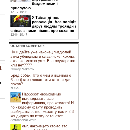
бездомними і
прислугою
12-17 19:03
У Таїланді теж
революція. Але поліція
дарує людям троянди і
співає з ними пісень про кохання
12-04 10:47
ОСТАННI КОМЕНТАРI
Ну и дайте уже наконец пиздюлей
этим ублюдкам в славянске. хохлы,
сколько можно уже. Вы государство
или нет????
1
Nikolay Makarov
Бред собак! Кто о чем а вшивый о
бане )) кто клепает эти статьи для
а
лохов?
КОБа
Наоборот необходимо
выкладывать всю
информацию, про каждого! И
по каждому факту проводить
разбирательство, может у нас и 2-3
кандидата по итогу останется...
Smileandlive Were
омг, наконец-то кто-то это