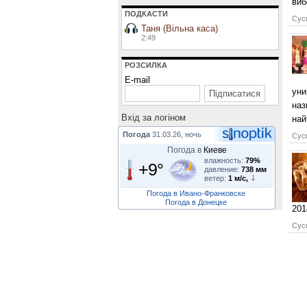
виб
ПОДКАСТИ
Сусп
Таня (Вільна каса)
2:49
РОЗСИЛКА
E-mail
уни
наз
Вхiд за логiном
най
Погода
31.03.26, ночь
Сусп
Погода в
Киеве
влажность:
79%
+9°
давление:
738 мм
ветер:
1 м/с,
Погода в Ивано-Франковске
Погода в Донецке
201
Сусп