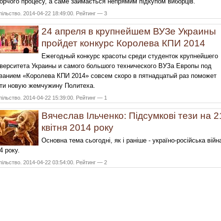
орчого процесу, а саме займається непрямим підкупом виборців.
ільство. 2014-04-22 18:49:00. Рейтинг — 3
24 апреля в крупнейшем ВУЗе Украины
пройдет конкурс Королева КПИ 2014
Ежегодный конкурс красоты среди студенток крупнейшего
верситета Украины и самого большого технического ВУЗа Европы под
ванием «Королева КПИ 2014» совсем скоро в пятнадцатый раз поможет
ти новую жемчужину Политеха.
ільство. 2014-04-22 15:39:00. Рейтинг — 1
Вячеслав Ільченко: Підсумкові тези на 2
квітня 2014 року
Основна тема сьогодні, як і раніше - україно-російська війн
4 року.
ільство. 2014-04-22 03:54:00. Рейтинг — 2