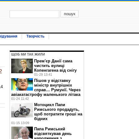
лідування
Творчість
ЩОБ МИ ТАК ЖИЛИ
Прем'єр Данії сама
чистить вулиці
Копенгагена від снігу
2
01-29 13:41
Пішов у відставку
міністр внутрішніх
14
справ… Румунії. Через
авіакатастрофу маленького літака
01-24 11:42
Мотоцикл Папи
Римського продадуть,
щоб потратити гроші на
бідних
01-15 13:09
Папа Римський
відсвяткував день
народження з