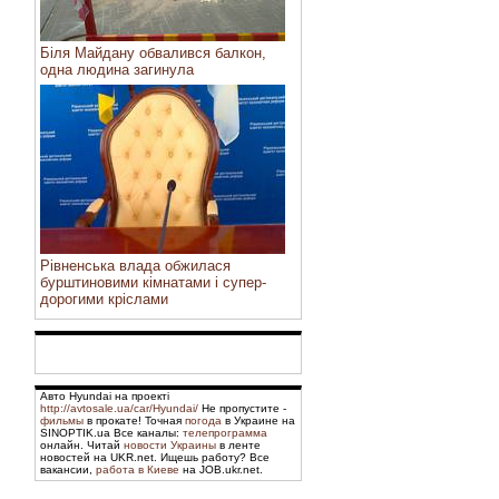
Біля Майдану обвалився балкон,
одна людина загинула
Рівненська влада обжилася
бурштиновими кімнатами і супер-
дорогими кріслами
Авто Hyundai на проекті
http://avtosale.ua/car/Hyundai/
Не пропустите -
фильмы
в прокате! Точная
погода
в Украине на
SINOPTIK.ua Все каналы:
телепрограмма
онлайн. Читай
новости Украины
в ленте
новостей на UKR.net. Ищешь работу? Все
вакансии,
работа в Киеве
на JOB.ukr.net.