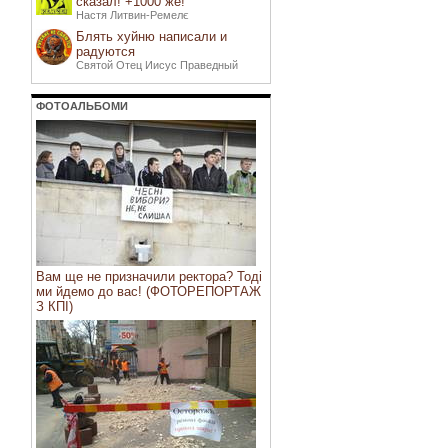
сказал! +1000 же!
Настя Литвин-Ремелє
Блять хуйню написали и
радуются
Святой Отец Иисус Праведный
ФОТОАЛЬБОМИ
Вам ще не призначили ректора? Тоді
ми йдемо до вас! (ФОТОРЕПОРТАЖ
З КПІ)