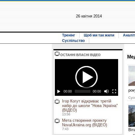
26 квiтня 2014
Тренінг
Щоб ми так жили
Аналіт
Суспільство
ОСТАННI ВЛАСНI ВIДЕО
Ме
рок
00:00
00:00
Сусп
Ігор Когут відкриває третій
набір до школи "Нова Україна"
(ВІДЕО)
13:56
Мета створення проекту
NovaUkraina.org (ВІДЕО)
7:43
Віт