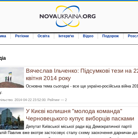
ика
Регіони
Освіта
Інтерв‘ю
Відео
Подорож
Розс
дiа
Вячеслав Ільченко: Підсумкові тези на 2
квітня 2014 року
Основна тема сьогодні - все ще україно-російська війна 20
у.
ільство. 2014-04-22 23:52:00. Рейтинг — 2
У Києві колишня "молода команда"
Черновецького купує виборців пасками
Депутат Київської міської ради від Демократичної партії
алій Павлик вже вкотре застосовує сталу схему заохочення дарничан до