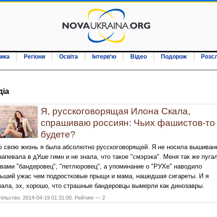
ика
Регіони
Освіта
Інтерв‘ю
Відео
Подорож
Розс
дiа
Я, русскоговорящая Илона Скала,
спрашиваю россиян: Чьих фашистов-то
будете?
 свою жизнь я была абсолютно русскоговорящей. Я не носила вышиван
напевала в дУше гимн и не знала, что такое "смэрэка". Меня так же пуга
вами "бандеровец", "петлюровец", а упоминание о "РУХе" наводило
ьший ужас чем подростковые прыщи и мама, нашедшая сигареты. И я
ала, эх, хорошо, что страшные бандеровцы вымерли как динозавры.
ільство. 2014-04-19 01:31:00. Рейтинг — 2