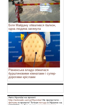
Біля Майдану обвалився балкон,
одна людина загинула
Рівненська влада обжилася
бурштиновими кімнатами і супер-
дорогими кріслами
Авто Hyundai на проекті
http://avtosale.ua/car/Hyundai/
Не пропустите -
фильмы
в прокате! Точная
погода
в Украине на