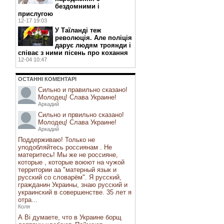
бездомними і
прислугою
12-17 19:03
У Таїланді теж
революція. Але поліція
дарує людям троянди і
співає з ними пісень про кохання
12-04 10:47
ОСТАННI КОМЕНТАРI
Сильно и правильно сказано!
Молодец! Слава Украине!
Аркадий
Сильно и првильно сказано!
Молодец! Слава Украине!
Аркадий
Поддерживаю! Только не
уподобляйтесь россиянам . Не
материтесь! Мы же не россияне,
которые , которые воюют на чужой
территории аа "матерный язык и
русский со словарём". Я русский,
гражданин Украины, знаю русский и
украинский в совершенстве. 35 лет я
отра...
Коля
А Ві думаете, что в Украине борщ