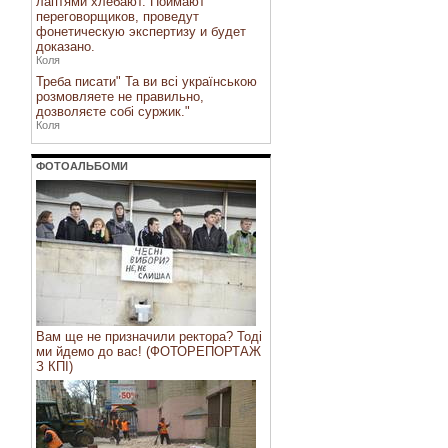
лаптями хлебают. Поймают
переговорщиков, проведут
фонетическую экспертизу и будет
доказано.
Коля
Треба писати" Та ви всі українською
розмовляете не правильно,
дозволяєте собі суржик."
Коля
ФОТОАЛЬБОМИ
Вам ще не призначили ректора? Тоді
ми йдемо до вас! (ФОТОРЕПОРТАЖ
З КПІ)