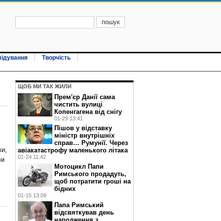
лідування
Творчість
ЩОБ МИ ТАК ЖИЛИ
Прем'єр Данії сама
чистить вулиці
Копенгагена від снігу
01-29 13:41
Пішов у відставку
міністр внутрішніх
справ… Румунії. Через
ки,
авіакатастрофу маленького літака
01-24 11:42
ли
Мотоцикл Папи
Римського продадуть,
щоб потратити гроші на
бідних
01-15 13:09
Папа Римський
відсвяткував день
народження з