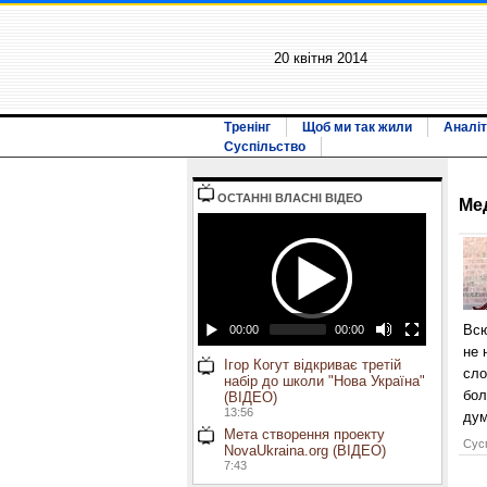
20 квiтня 2014
Тренінг
Щоб ми так жили
Аналіт
Суспільство
ОСТАННI ВЛАСНI ВIДЕО
Ме
Всю
00:00
00:00
не 
Ігор Когут відкриває третій
сло
набір до школи "Нова Україна"
бол
(ВІДЕО)
13:56
дум
Мета створення проекту
Сусп
NovaUkraina.org (ВІДЕО)
7:43