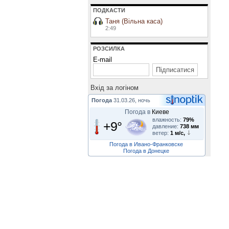
ПОДКАСТИ
Таня (Вільна каса)
2:49
РОЗСИЛКА
E-mail
Вхiд за логiном
Погода
31.03.26, ночь
Погода в
Киеве
влажность:
79%
+9°
давление:
738 мм
ветер:
1 м/с,
Погода в Ивано-Франковске
Погода в Донецке