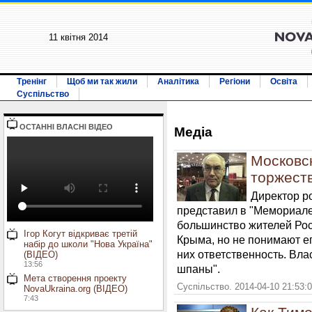
11 квiтня 2014
Тренінг
Щоб ми так жили
Аналітика
Регіони
Освіта
Суспільство
ОСТАННI ВЛАСНI ВIДЕО
Медiа
Московс
торжест
Директор р
представил в "Мемориале"
большинство жителей Ро
Ігор Когут відкриває третій
Крыма, но не понимают ег
набір до школи "Нова Україна"
них ответственность. Влас
(ВІДЕО)
13:56
шпаны".
Мета створення проекту
Суспільство. 2014-04-10 21:53:
NovaUkraina.org (ВІДЕО)
7:43