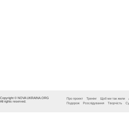
Copyright © NOVA UKRAINA.ORG
Про проект
Тренінг
Щоб ми так жили
All rights reserved.
Подорож
Розслідування
Творчість
Су