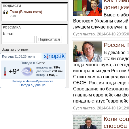
Как Тим
донецки
ПОДКАСТИ
Таня (Вільна каса)
Вместо абс
2:49
Востоком Украины самый 
лучшем случае получит в
РОЗСИЛКА
E-mail
Суспільство. 2014-04-10 20:05:
Россия: 
Вхiд за логiном
В декабре 1
Погода
31.03.26, ночь
стали свид
Погода в
Киеве
тогда много шума, а сего
влажность:
79%
+9°
иностранных дел России
давление:
738 мм
ветер:
1 м/с,
Стокгольм на очередную 
Погода в Ивано-Франковске
ОБСЕ. Россия тогда еще 
Погода в Донецке
Совещание по безопаснос
главным европейским фо
придать статус "европей
Суспільство. 2014-04-10 19:12:
Коли соц
способа 