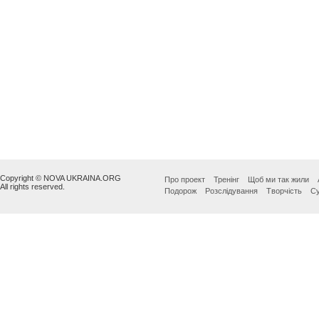
Copyright © NOVA UKRAINA.ORG
Про проект
Тренінг
Щоб ми так жили
All rights reserved.
Подорож
Розслідування
Творчість
Су