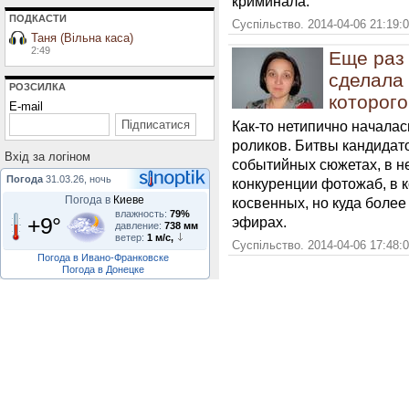
криминала.
ПОДКАСТИ
Суспільство. 2014-04-06 21:19:
Таня (Вільна каса)
2:49
Еще раз 
сделала
РОЗСИЛКА
которого
E-mail
Как-то нетипично началас
роликов. Битвы кандидат
Вхiд за логiном
событийных сюжетах, в н
Погода
31.03.26, ночь
конкуренции фотожаб, в к
Погода в
Киеве
косвенных, но куда более
влажность:
79%
+9°
эфирах.
давление:
738 мм
ветер:
1 м/с,
Суспільство. 2014-04-06 17:48:
Погода в Ивано-Франковске
Погода в Донецке