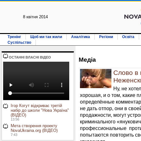
8 квiтня 2014
Тренінг
Щоб ми так жили
Аналітика
Регіони
Освіта
Суспільство
ОСТАННI ВЛАСНI ВIДЕО
Медiа
Слово в 
Неженск
Ну, не хоте
хорошая, и о том, какие 
определённые комментари
Ігор Когут відкриває третій
не дать отпор, они в свое
набір до школи "Нова Україна"
продажности, могут устр
(ВІДЕО)
13:56
криминального «янукович
Мета створення проекту
профессиональные проти
NovaUkraina.org (ВІДЕО)
попытаются повторить сво
7:43