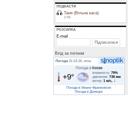
ПОДКАСТИ
Таня (Вільна каса)
2:49
РОЗСИЛКА
E-mail
Вхiд за логiном
Погода
31.03.26, ночь
Погода в
Киеве
влажность:
79%
+9°
давление:
738 мм
ветер:
1 м/с,
Погода в Ивано-Франковске
Погода в Донецке