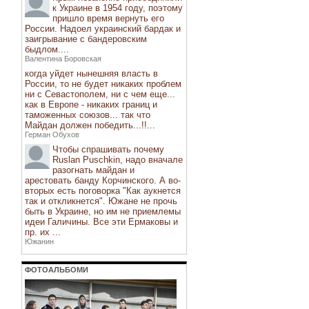
к Украине в 1954 году, поэтому
пришло время вернуть его
России. Надоел украинский бардак и
заигрывание с бандеровским
быдлом....
Валентина Боровская
когда уйдет нынешняя власть в
России, то не будет никаких проблем
ни с Севастополем, ни с чем еще...
как в Европе - никаких границ и
таможенных союзов... так что
Майдан должен победить...!!...
Герман Обухов
Чтобы спрашивать почему
Ruslan Puschkin, надо вначале
разогнать майдан и
арестовать банду Корчинского. А во-
вторых есть поговорка "Как аукнется
так и откликнется". Южане не прочь
быть в Украине, но им не приемлемы
идеи Галичины. Все эти Ермаковы и
пр. их ...
Южанин
ФОТОАЛЬБОМИ