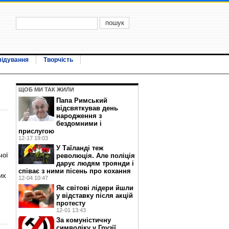
лідування
Творчість
ЩОБ МИ ТАК ЖИЛИ
Папа Римський
відсвяткував день
народження з
бездомними і
прислугою
12-17 19:03
У Таїланді теж
чої
революція. Але поліція
дарує людям троянди і
співає з ними пісень про кохання
их
12-04 10:47
Як світові лідери йшли
у відставку після акцій
протесту
12-01 13:43
За комуністичну
символіку у Грузії