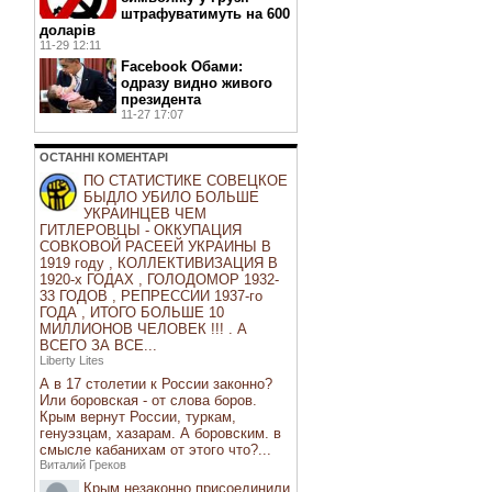
штрафуватимуть на 600
доларів
11-29 12:11
Facebook Обами:
одразу видно живого
президента
11-27 17:07
ОСТАННI КОМЕНТАРI
ПО СТАТИСТИКЕ СОВЕЦКОЕ
БЫДЛО УБИЛО БОЛЬШЕ
УКРАИНЦЕВ ЧЕМ
ГИТЛЕРОВЦЫ - ОККУПАЦИЯ
СОВКОВОЙ РАСЕЕЙ УКРАИНЫ В
1919 году , КОЛЛЕКТИВИЗАЦИЯ В
1920-х ГОДАХ , ГОЛОДОМОР 1932-
33 ГОДОВ , РЕПРЕССИИ 1937-го
ГОДА , ИТОГО БОЛЬШЕ 10
МИЛЛИОНОВ ЧЕЛОВЕК !!! . А
ВСЕГО ЗА ВСЕ...
Liberty Lites
А в 17 столетии к России законно?
Или боровская - от слова боров.
Крым вернут России, туркам,
генуэзцам, хазарам. А боровским. в
смысле кабанихам от этого что?...
Виталий Греков
Крым незаконно присоединили