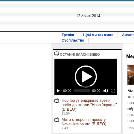
12 січня 2014
Тренінг
Щоб ми так жили
Аналіт
Суспільство
ОСТАННI ВЛАСНI ВIДЕО
Ме
Біл
00:00
00:00
та 
Ігор Когут відкриває третій
про
набір до школи "Нова Україна"
зіб
(ВІДЕО)
13:56
пок
Мета створення проекту
про
NovaUkraina.org (ВІДЕО)
7:43
Регі