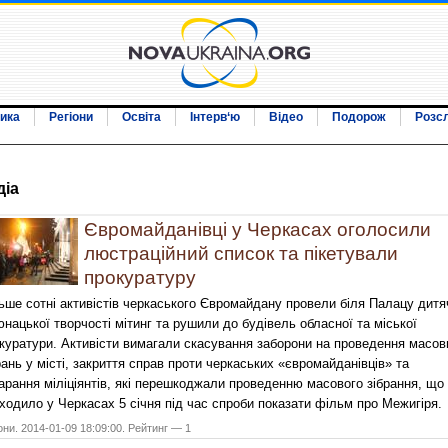
ика
Регіони
Освіта
Інтерв‘ю
Відео
Подорож
Розс
дiа
Євромайданівці у Черкасах оголосили
люстраційний список та пікетували
прокуратуру
ьше сотні активістів черкаського Євромайдану провели біля Палацу дитя
юнацької творчості мітинг та рушили до будівель обласної та міської
куратури. Активісти вимагали скасування заборони на проведення масов
рань у місті, закриття справ проти черкаських «євромайданівців» та
арання міліціянтів, які перешкоджали проведенню масового зібрання, що
ходило у Черкасах 5 січня під час спроби показати фільм про Межигіря.
они. 2014-01-09 18:09:00. Рейтинг — 1