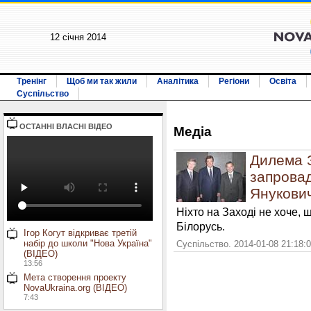
12 січня 2014
Тренінг
Щоб ми так жили
Аналітика
Регіони
Освіта
Суспільство
ОСТАННI ВЛАСНI ВIДЕО
Медiа
Дилема 
запровад
Янукович
Ніхто на Заході не хоче,
Білорусь.
Ігор Когут відкриває третій
набір до школи "Нова Україна"
Суспільство. 2014-01-08 21:18:
(ВІДЕО)
13:56
Мета створення проекту
NovaUkraina.org (ВІДЕО)
7:43