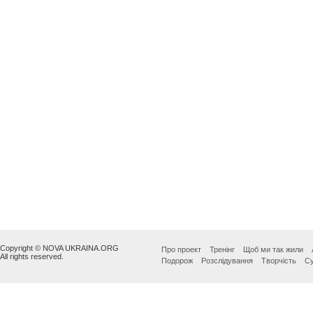
Copyright © NOVA UKRAINA.ORG
Про проект
Тренінг
Щоб ми так жили
All rights reserved.
Подорож
Розслідування
Творчість
Су