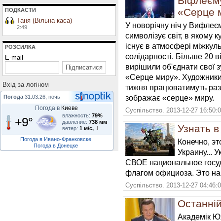
Віфлеєм
«Серце 
ПОДКАСТИ
Таня (Вільна каса)
У новорічну ніч у Вифлеєм
2:49
символізує світ, в якому к
існує в атмосфері міжкуль
РОЗСИЛКА
солідарності. Більше 20 в
E-mail
вирішили об'єднати свої 
«Серце миру». Художники
Вхiд за логiном
тижня працюватимуть раз
зображає «серце» миру.
Погода
31.03.26, ночь
Погода в
Киеве
Суспільство. 2013-12-27 16:50:
влажность:
79%
+9°
давление:
738 мм
Узнать 
ветер:
1 м/с,
Погода в Ивано-Франковске
Конечно, эт
Погода в Донецке
Украину... 
СВОЕ национальное госуда
флагом официоза. Это на
Суспільство. 2013-12-27 04:46:
Останній
Академік Юх