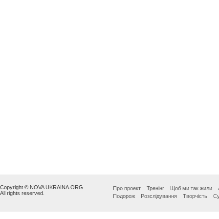
Copyright © NOVA UKRAINA.ORG
Про проект
Тренінг
Щоб ми так жили
All rights reserved.
Подорож
Розслідування
Творчість
Су