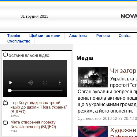
31 грудня 2013
Тренінг
Щоб ми так жили
Аналітика
Регіони
Освіта
Суспільство
ОСТАННI ВЛАСНI ВIДЕО
Медiа
Чи загор
Українська 
простоті "ст
Організувавши репресії пр
вона почала активно поши
Ігор Когут відкриває третій
що з українськими громад
набір до школи "Нова Україна"
режим, а його опоненти.
(ВІДЕО)
13:56
Суспільство. 2013-12-27 20:43:
Мета створення проекту
NovaUkraina.org (ВІДЕО)
Художник
7:43