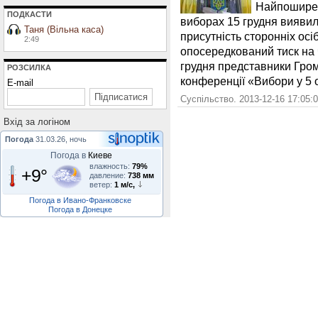
Найпошире
ПОДКАСТИ
виборах 15 грудня вияви
Таня (Вільна каса)
присутність сторонніх осі
2:49
опосередкований тиск на 
грудня представники Гро
РОЗСИЛКА
конференції «Вибори у 5 
E-mail
Суспільство. 2013-12-16 17:05:
Вхiд за логiном
Погода
31.03.26, ночь
Погода в
Киеве
влажность:
79%
+9°
давление:
738 мм
ветер:
1 м/с,
Погода в Ивано-Франковске
Погода в Донецке