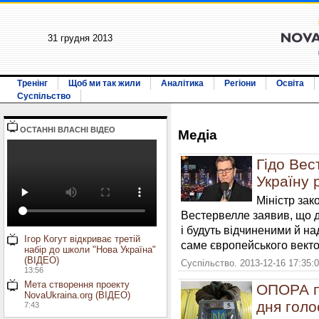
31 грудня 2013
Тренінг
Щоб ми так жили
Аналітика
Регіони
Освіта
Суспільство
ОСТАННI ВЛАСНI ВIДЕО
Медiа
Гідо Вес
Україну 
Міністр зак
Вестервелле заявив, що д
і будуть відчиненими й над
Ігор Когут відкриває третій
саме європейського векто
набір до школи "Нова Україна"
(ВІДЕО)
Суспільство. 2013-12-16 17:35:
13:56
Мета створення проекту
ОПОРА п
NovaUkraina.org (ВІДЕО)
дня голо
7:43