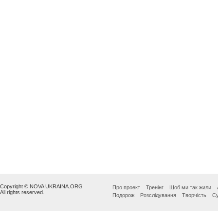
Copyright © NOVA UKRAINA.ORG
Про проект
Тренінг
Щоб ми так жили
All rights reserved.
Подорож
Розслідування
Творчість
Су