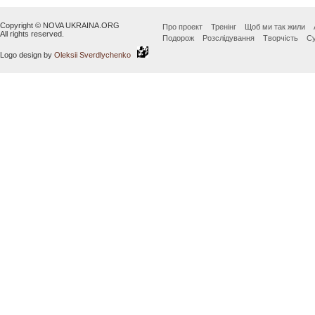
Copyright © NOVA UKRAINA.ORG
Про проект
Тренінг
Щоб ми так жили
All rights reserved.
Подорож
Розслідування
Творчість
Су
Logo design by
Oleksii Sverdlychenko