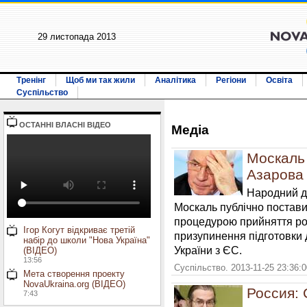
29 листопада 2013
Тренінг
Щоб ми так жили
Аналітика
Регіони
Освіта
Суспільство
ОСТАННI ВЛАСНI ВIДЕО
Медiа
Москаль
Азарова 
Народний де
Москаль публічно постави
процедурою прийняття ро
Ігор Когут відкриває третій
призупинення підготовки 
набір до школи "Нова Україна"
України з ЄС.
(ВІДЕО)
13:56
Суспільство. 2013-11-25 23:36:
Мета створення проекту
NovaUkraina.org (ВІДЕО)
Россия: 
7:43