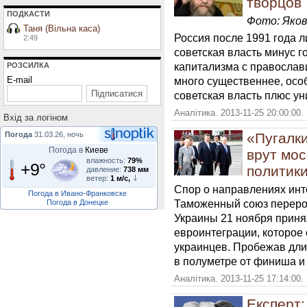
творцов
ПОДКАСТИ
Фото: Яков
Таня (Вільна каса)
Россия после 1991 года 
2:49
советская власть минус 
капитализма с православ
РОЗСИЛКА
E-mail
много существеннее, особ
советская власть плюс ун
Аналітика. 2013-11-25 20:00:00.
Вхiд за логiном
Погода
31.03.26, ночь
«Пугалки
Погода в
Киеве
врут мос
влажность:
79%
+9°
политики
давление:
738 мм
ветер:
1 м/с,
Спор о направлениях инт
Погода в Ивано-Франковске
Таможенный союз перерос
Погода в Донецке
Украины 21 ноября приня
евроинтеграции, которо
украинцев. Пробежав дли
в полуметре от финиша и
Аналітика. 2013-11-25 17:14:00.
Експерт: