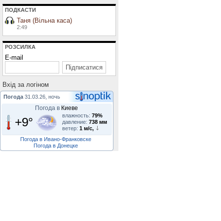
ПОДКАСТИ
Таня (Вільна каса)
2:49
РОЗСИЛКА
E-mail
Вхiд за логiном
Погода
31.03.26, ночь
Погода в
Киеве
влажность:
79%
+9°
давление:
738 мм
ветер:
1 м/с,
Погода в Ивано-Франковске
Погода в Донецке