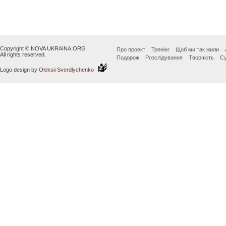
Copyright © NOVA UKRAINA.ORG
Про проект
Тренінг
Щоб ми так жили
All rights reserved.
Подорож
Розслідування
Творчість
Су
Logo design by
Oleksii Sverdlychenko