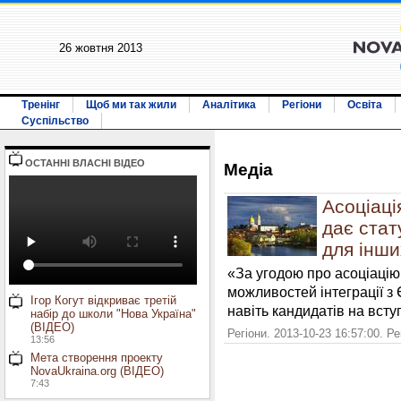
26 жовтня 2013
Тренінг
Щоб ми так жили
Аналітика
Регіони
Освіта
Суспільство
ОСТАННI ВЛАСНI ВIДЕО
Медiа
Асоціаці
дає стат
для інши
«За угодою про асоціацію
можливостей інтеграції з 
Ігор Когут відкриває третій
навіть кандидатів на вст
набір до школи "Нова Україна"
(ВІДЕО)
Регіони. 2013-10-23 16:57:00. Р
13:56
Мета створення проекту
NovaUkraina.org (ВІДЕО)
7:43