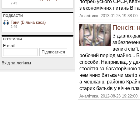
потреб усього СРСР, вваж
7:43
з економічних питань Віта
Аналітика. 2013-01-25 19:38:00.
ПОДКАСТИ
Таня (Вільна каса)
Пенсія: 
2:49
З давніх-д
РОЗСИЛКА
забезпеченн
E-mail
великі сім’
робочий період майно... Б
способи. Наприклад, у де
Вхiд за логiном
століття за багаторічною
немічних батька чи матір 
а мешканці районів Крайнь
старих батьків у вічне п
Аналітика. 2012-08-23 19:22:00.