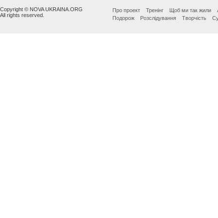
Copyright © NOVA UKRAINA.ORG
Про проект
Тренінг
Щоб ми так жили
All rights reserved.
Подорож
Розслідування
Творчість
Су