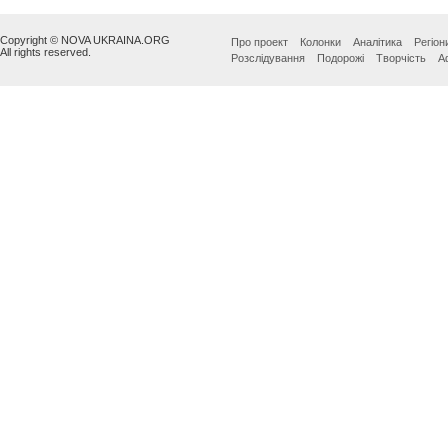
Copyright © NOVA UKRAINA.ORG
Про проект
Колонки
Аналітика
Регіон
All rights reserved.
Розслідування
Подорожі
Творчість
А