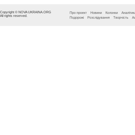
Copyright © NOVA UKRAINA.ORG
Про проект
Новини
Колонки
Аналітик
All rights reserved.
Подорожі
Розслідування
Творчість
А