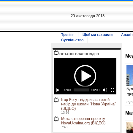
20 листопада 2013
Тренінг
Щоб ми так жили
Аналіт
Суспільство
ОСТАННI ВЛАСНI ВIДЕО
Ме
бул
00:00
00:00
ПЕ
Ігор Когут відкриває третій
Сусп
набір до школи "Нова Україна"
(ВІДЕО)
Ма
13:56
Мета створення проекту
NovaUkraina.org (ВІДЕО)
7:43