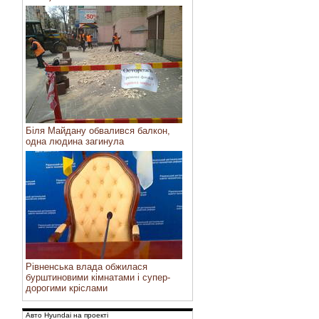
Біля Майдану обвалився балкон,
одна людина загинула
Рівненська влада обжилася
бурштиновими кімнатами і супер-
дорогими кріслами
Авто Hyundai на проекті