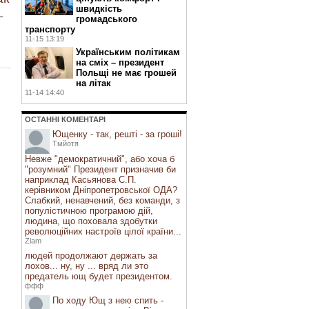
швидкість
–
громадського
транспорту
11-15 13:19
Українським політикам
на сміх – президент
Польщі не має грошей
на літак
11-14 14:40
ОСТАННI КОМЕНТАРI
Ющенку - так, решті - за гроші!
Тмйотя
Невже "демократичний", або хоча б
"розумний" Президент призначив би
наприклад Касьянова С.П.
керівником Дніпропетровської ОДА?
Слабкий, ненавчений, без команди, з
популістичною програмою дій,
людина, що поховала здобутки
революційних настроїв цілої країни...
Zlam
людей продолжают держать за
лохов... ну, ну ... вряд ли это
предатель ющ будет президентом.
ффф
По ходу Ющ з нею спить -