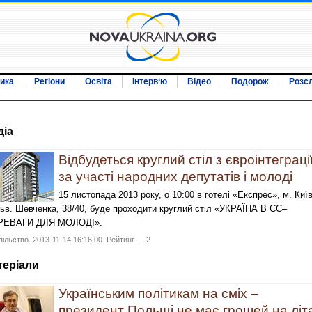
ика
Регіони
Освіта
Інтерв‘ю
Відео
Подорож
Розс
дiа
Відбудеться круглий стіл з євроінтеграці
за участі народних депутатів і молоді
15 листопада 2013 року, о 10:00 в готелі «Експрес», м. Київ
ьв. Шевченка, 38/40, буде проходити круглий стіл «УКРАЇНА В ЄС–
РЕВАГИ ДЛЯ МОЛОДІ».
ільство. 2013-11-14 16:16:00. Рейтинг — 2
терiали
Українським політикам на сміх –
президент Польщі не має грошей на літ