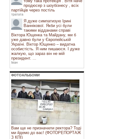
тому така протекція . Вітя наче
продюсер з шоубізнесу , всіх
партійців через постіль
тратата
Я дуже симпатизую Ірині
Ваннікової. Якби усі були
такими відданами справі
Віктора Ющенка та Майдану, ми б
уже давно були у Європейській
Україні. Віктор Ющенко – видатна
особистість. Я ним пишаюся. І дуже
жалкую, що зараз він не мій
президент. ...
Іван
ФОТОАЛЬБОМИ
Вам ще не призначили ректора? Тоді
ми йдемо до вас! (ФОТОРЕПОРТАЖ
З КПІ)