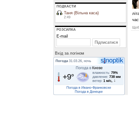
ПОДКАСТИ
Таня (Вільна каса)
літ
2:49
час
Щоб 
РОЗСИЛКА
E-mail
Вхiд за логiном
Погода
31.03.26, ночь
Погода в
Киеве
влажность:
79%
+9°
давление:
738 мм
ветер:
1 м/с,
Погода в Ивано-Франковске
Погода в Донецке