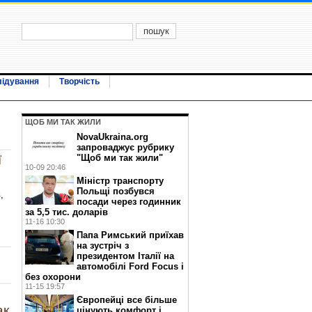
лідування
Творчість
ЩОБ МИ ТАК ЖИЛИ
NovaUkraina.org
запроваджує рубрику
"Щоб ми так жили"
ї
10-09 20:46
Міністр транспорту
Польщі позбувся
,
посади через годинник
за 5,5 тис. доларів
11-16 10:30
Папа Римський приїхав
на зустріч з
президентом Італії на
автомобілі Ford Focus і
без охорони
11-15 19:57
Європейці все більше
ак
цінують комфорт і