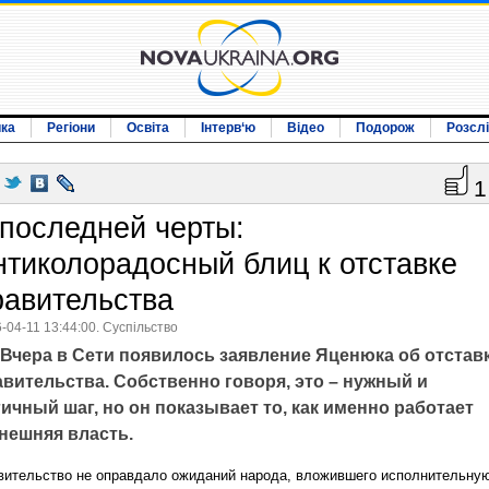
ика
Регіони
Освіта
Інтерв‘ю
Відео
Подорож
Розсл
1
 последней черты:
нтиколорадосный блиц к отставке
равительства
-04-11 13:44:00. Суспільство
Вчера в Сети появилось заявление Яценюка об отстав
авительства. Собственно говоря, это – нужный и
ичный шаг, но он показывает то, как именно работает
нешняя власть.
вительство не оправдало ожиданий народа, вложившего исполнительну