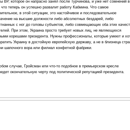
ы ВР, которое он напрасно занял после Турчинова, и уже нет сомнений в
, что теперь он успешно развалит работу Кабмина. Что самое
вительное, в этой ситуации, это настойчивое и последовательное
начение на высшие должности либо абсолютных бездарей, либо
ятнанных с ног до головы субъектов, либо совмещающих оба этих качес
телей. При этом, Украина просто требует новых лиц, не являющихся
ными корешами президента. Нужны профессионалы, которые умеют и хо
вратить Украину в достойную европейскую державу, а не в близнеца стр
ни шапочного вора или филиал конфетной фабрики.
юбом случае, Гройсман или что-то подобное в премьерском кресле
ведет окончательную черту под политической репутацией президента.