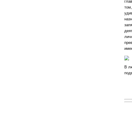
глав
том
уди
наз
зап
дея
лич
пре
име
В л
под