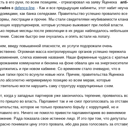
ть в его руки, по всем позициям, - отреагировал
на заяву Яценюка
anti-
orados
в
defence-line
. - Как и все предыдущие кабинеты, этот набит неуч
здоимцами, как банка селедками. Правительство успешно провалило все
ормы, люстрации и прочее. Мы стали свидетелями неубиваемости клана
ующих коррупционеров, которые успешно выживают при любой власти.
ько первые месяцы после революции в их рядах наблюдалось небольшо
тение. Совсем быстро они очухались и опять встали на лопату.
чем, ввиду повышенной опасности, их услуги подорожали очень
ественно. Огромная масса контролирующих органов успешно пережила
 изменения, слегка изменив названия. Наши фирменные чудеса с кратны
орожанием коммуналки и бензина на фоне обвала цен на энергоносители
должились и при новом кабмине. Со временем стало очевидно, что в
рые тапки просто всунули новые ноги. Причем, правительства Яценюка
яло абсолютно непримиримую позицию ко всем мерам, которые
ствительно могли нарушить саму структуру коррупционных схем.
т, когда у западных партнеров уже закончилось терпение, проявилось в
что пришло во власть. Парламент так и не смог проголосовать за отстав
ительства, которое не только провалило борьбу с коррупцией, но и
главило его. Ничего не помогло привести парламентариев во вменяемое
ожение. Рада показала свое истинное лицо. И это при том, что депутаты
расно понимали цену этого провала, ибо два раза голосовать за отставк