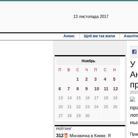
13 листопада 2017
Анонс
Щоб ми так жили
Аналіт
Ноябрь
У
П
В
С
Ч
П
С
Н
А
1
2
3
4
5
п
6
7
8
9
10
11
12
2016
13
14
15
16
17
18
19
20
21
22
23
24
25
26
пр
лог
27
28
29
30
ны
РЕЙТИНГ
Пра
312
Москвичка в Киеве: Я