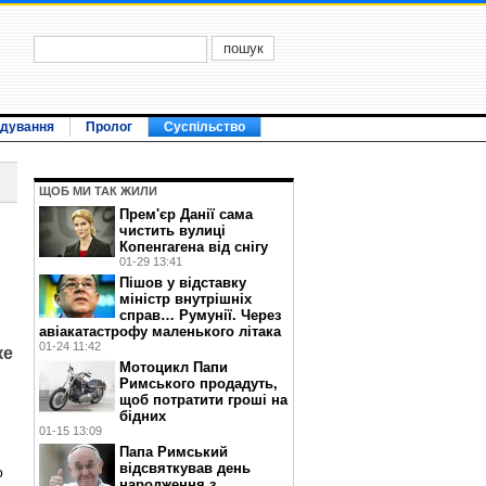
ідування
Пролог
Суспільство
ЩОБ МИ ТАК ЖИЛИ
Прем'єр Данії сама
чистить вулиці
Копенгагена від снігу
01-29 13:41
Пішов у відставку
міністр внутрішніх
справ… Румунії. Через
авіакатастрофу маленького літака
01-24 11:42
ке
Мотоцикл Папи
Римського продадуть,
щоб потратити гроші на
бідних
01-15 13:09
Папа Римський
відсвяткував день
ю
народження з