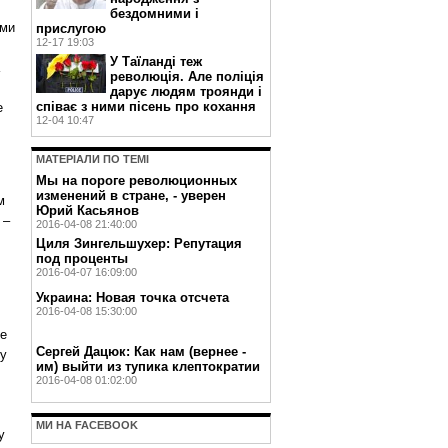
бездомними і
ами
прислугою
12-17 19:03
У Таїланді теж
революція. Але поліція
дарує людям троянди і
співає з ними пісень про кохання
е
12-04 10:47
МАТЕРIАЛИ ПО ТЕМI
Мы на пороге революционных
изменений в стране, - уверен
м
Юрий Касьянов
 –
2016-04-08 21:40:00
Циля Зингельшухер: Репутация
под проценты
2016-04-07 16:09:00
Украина: Новая точка отсчета
2016-04-08 15:30:00
се
Сергей Дацюк: Как нам (вернее -
ку
им) выйти из тупика клептократии
2016-04-08 01:02:00
МИ НА FACEBOOK
у