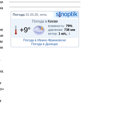
ли
на
Погода
31.03.26, ночь
Погода в
Киеве
влажность:
79%
+9°
ые
давление:
738 мм
ветер:
1 м/с,
ые
Погода в Ивано-Франковске
ам
Погода в Донецке
ое
.
ва.
я
о»
м