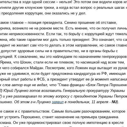
вительства в ходе одной сессии – нельзя! Это потом они водили коров и
олняли другие клоунские трюки, а когда встал вопрос о реальных шагах 
 преодоления коррупции, они оказались не у дел.
самое главное – позиция президента. Сенино прошение об отставке,
ерняка, возникло не на ровном месте. Есть мнение, что он получил личн
антии неприкосновенности. Если так, то борьбу с коррупцией ждут тяжел
ена, ибо такие гарантии мог дать только президент. Это означает, что с
зидент не желает сам что-то делать в этом направлении, но самое главн
 допустит здоровые силы ни в правительство, ни в органы борьбы с
рупцией. К сожалению, мы это наблюдаем по назначениям генпрокуроров
 Ярема, что Шокин, стали если не плевком, то насмешкой над всем тем,
и чего собирался Майдан. Посмотрим, кого Ложкин еще вытащит из рука
уже не удивимся, если будет предложена кандидатура из РФ, имеющая
ирный опыт работы в ФСБ, а президент утвердит ее
(в момент написани
х слов автор еще не ведал, что "Глава фракции «Блок Петра Порошенк
П) Юрий Луценко готов возглавить Генеральную прокуратуру Украины
У) и уже разговаривал по этому вопросу с президентом Украины Петро
ошенко. Об этом г-н Луценко
заявил
в понедельник, 11 апреля -
NU
).
же самое и с правительством. Самым большим разочарованием, которое
ет устроить Порошенко, станет назначение на премьера гражданина
йсмана. Он уже продемонстрировал свою полную импотенцию в кресле