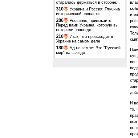
старалась держаться в стороне...
влас
col
310
Украина и Россия: Глубина
исторической пропасти
и м
286
Россияне, привыкайте:
реф
Перед вами Украина, которую вы
коч
потеряли навсегда
Тол
210
Итак, что происходит в
смя
Украине на самом деле
130
Ад на земле: Это "Русский
При
мир" на выезде
сущ
все
под
про
ста
зан
дей
И во
то, 
прав
воз
пол
прек