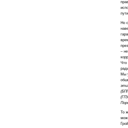
пра
исп
пути
Но 
нав
гар
врем
пре
– не
кор
Что
рад
Мы 
обш
эти
(БП
(ГП
Пор
То 
мож
Гро